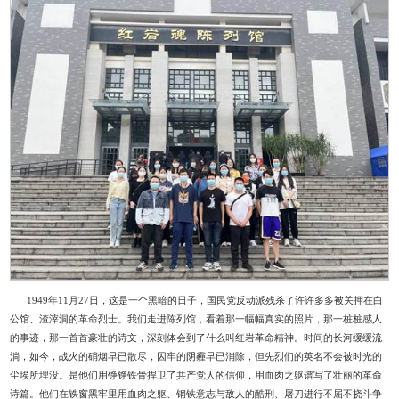
1949年11月27日，这是一个黑暗的日子，国民党反动派残杀了许许多多被关押在白
公馆、渣滓洞的革命烈士。我们走进陈列馆，看着那一幅幅真实的照片，那一桩桩感人
的事迹，那一首首豪壮的诗文，深刻体会到了什么叫红岩革命精神。时间的长河缓缓流
淌，如今，战火的硝烟早已散尽，囚牢的阴霾早已消除，但先烈们的英名不会被时光的
尘埃所埋没。是他们用铮铮铁骨捍卫了共产党人的信仰，用血肉之躯谱写了壮丽的革命
诗篇。他们在铁窗黑牢里用血肉之躯、钢铁意志与敌人的酷刑、屠刀进行不屈不挠斗争