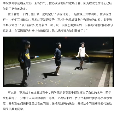
学院的同学们相互鼓励，互相打气，信心满满地应对这场比赛。因为在此之前他们已经
做好了充分的准备。
在比赛前一个周，他们就一起制定好了训练计划，一起在晚上集中训练。在训练过
程中，他们互相鼓励，互相纠正跳绳姿势，互相计数见证彼此个数增长的过程。参赛选
手黎庆鸿说：“最开始我只是抱着试一试，玩一玩的态度报名的，但看到我的伙伴都在认
真训练，在我懒惰的时候也会鼓励我，我也就想努力做到最好了！”
有志者，事竟成！在比赛过程中，药学院的参赛选手都发挥出了自己的水平，药学
院也获得了一分半十人单摇跳项目二等奖。比赛结束后，贾沂伟老师对参赛选手表示肯
定，并希望他们保持健身运动的习惯，保持对跳绳的热爱，并把这个习惯和热爱传递给
周围的其他同学。