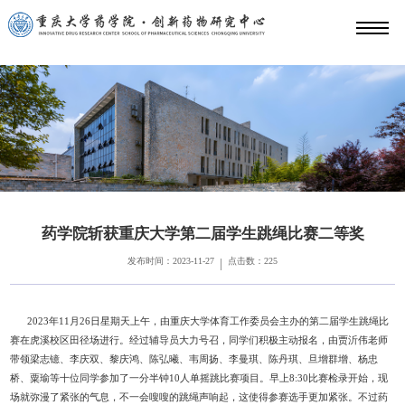
药学院斩获重庆大学第二届学生跳绳比赛二等奖
发布时间：2023-11-27
点击数：
225
|
2023
年
11
月
26
日星期天上午，由重庆大学体育工作委员会主办的第二届学生跳绳比
赛在虎溪校区田径场进行。经过辅导员大力号召，同学们积极主动报名，由贾沂伟老师
带领梁志镱、李庆双、黎庆鸿、陈弘曦、韦周扬、李曼琪、陈丹琪、旦增群增、杨忠
桥、粟瑜等十位同学参加了一分半钟
10
人单摇跳比赛项目。早上
8:30
比赛检录开始，现
场就弥漫了紧张的气息，不一会嗖嗖的跳绳声响起，这使得参赛选手更加紧张。不过药