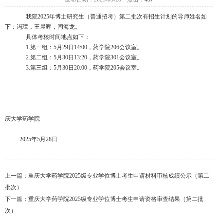
我院
2025
年博士研究生（普通招考）第二批次有招生计划的导师姓名如
下：冯璋，王晨晖，闫海龙。
具体考核时间地点如下：
1.
第一组：
5
月
29
日
14:00
，药学院
206
会议室。
2.
第二组：
5
月
30
日
13:20
，药学院
301
会议室。
3.
第三组：
5
月
30
日
20:00
，药学院
205
会议室。
庆大学药学院
2025年5月
28
日
上一篇：
重庆大学药学院2025级专业学位博士考生申请材料审核成绩公示（第二
批次）
下一篇：
重庆大学药学院2025级专业学位博士考生申请资格审查结果（第二批
次）